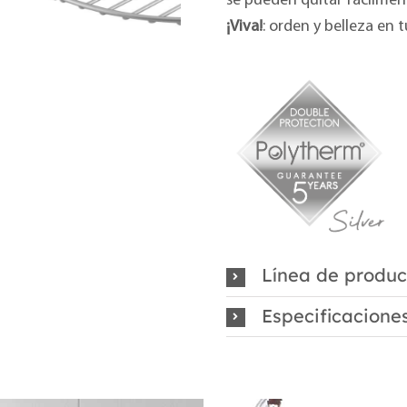
se pueden quitar fácilment
¡Viva!
: orden y belleza en 
Línea de produc
Especificacione