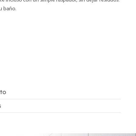
e incluso con un simple raspador, sin dejar residuos.
tu baño.
to
s