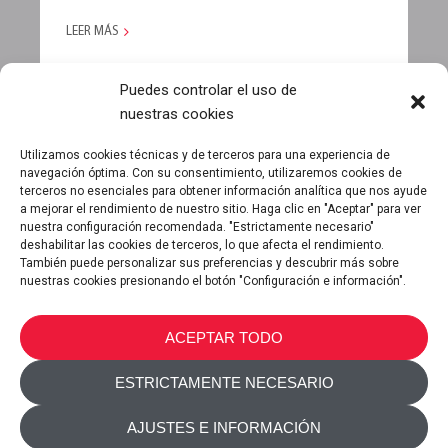
LEER MÁS
Puedes controlar el uso de
nuestras cookies
CARGAR MÁS ENTRADAS
Utilizamos cookies técnicas y de terceros para una experiencia de
navegación óptima. Con su consentimiento, utilizaremos cookies de
terceros no esenciales para obtener información analítica que nos ayude
a mejorar el rendimiento de nuestro sitio. Haga clic en "Aceptar" para ver
nuestra configuración recomendada. "Estrictamente necesario"
deshabilitar las cookies de terceros, lo que afecta el rendimiento.
También puede personalizar sus preferencias y descubrir más sobre
nuestras cookies presionando el botón "Configuración e información".
METALTEX SA © 2023 Powered by Ticyweb
ACEPTAR TODO
CONTACTA CON NOSOTROS
ESTRICTAMENTE NECESARIO
POLÍTICA DE COOKIES
AJUSTES E INFORMACIÓN
POLITICA DE PRIVACIDAD