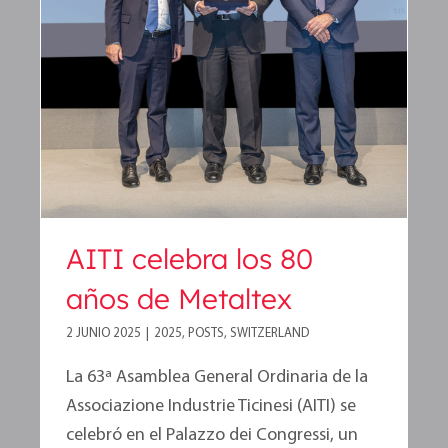
AITI celebra los 80 años de
Metaltex
AITI celebra los 80
años de Metaltex
2 JUNIO 2025
|
2025
,
POSTS
,
SWITZERLAND
La 63ª Asamblea General Ordinaria de la
Associazione Industrie Ticinesi (AITI) se
celebró en el Palazzo dei Congressi, un