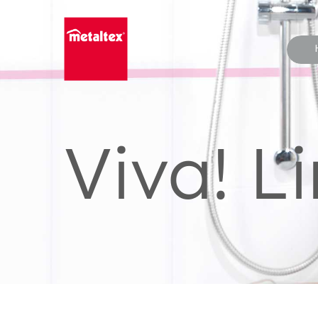
Skip
to
content
Viva! L