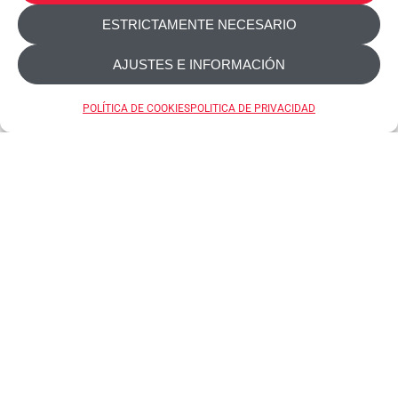
ESTRICTAMENTE NECESARIO
AJUSTES E INFORMACIÓN
Trio-Box
POLÍTICA DE COOKIES
POLITICA DE PRIVACIDAD
Rallador con recipiente Rallador con recipiente
Trio-Box es un rallador con un práctico recipiente
y tapa. Incluye 3 cuchillas intercambiables de
acero inoxidable que se usan comúnmente en la
cocina: 1 cuchilla fina, perfecta para queso
parmesano, ralladura de cítricos, nuez moscada,
chocolate, jengibre y ajo; 1 cuchilla mediana para
quesos [...]