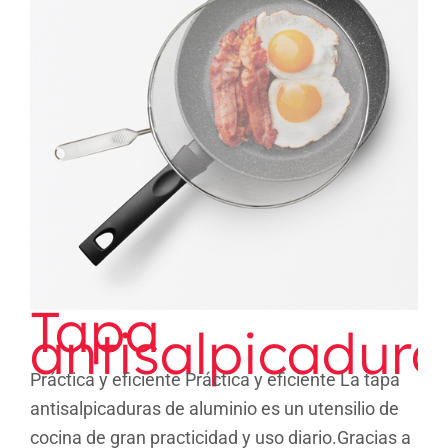
Tapa antisalpicaduras
Tapa
antisalpicadura
Práctica y eficiente Práctica y eficiente La tapa
antisalpicaduras de aluminio es un utensilio de
cocina de gran practicidad y uso diario.Gracias a