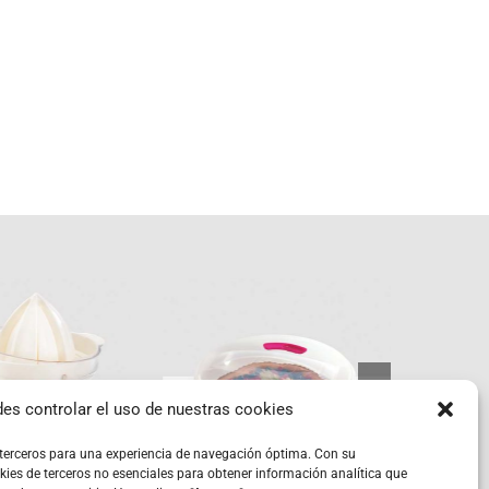
Re
Porta
y 
trus+
pasteles
es controlar el uso de nuestras cookies
p
 terceros para una experiencia de navegación óptima. Con su
kies de terceros no esenciales para obtener información analítica que