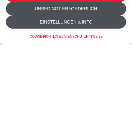
UNBEDINGT ERFORDERLICH
EINSTELLUNGEN & INFO
COOKIE-RICHTLINIE
DATENSCHUTZHINWEISE
Trio-Box
Reibe mit Auffangbehälter Reibe mit
Auffangbehälter Trio-Box ist eine Reibe mit
praktischem Behälter und Deckel. Sie beinhaltet
3 austauschbare Inoxeinsätze, die häufig in der
Küche verwendet werden: eine feine Reibe,
perfekt für Parmesankäse, Zitrusschale,
Muskatnuss, Schokolade, Ingwer und Knoblauch;
eine mittelfeine Reibe für Hart- und Weichkäse,
Obst und Gemüse; einen Hobel [...]