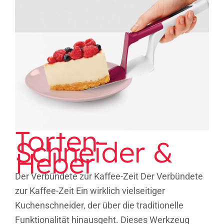
Torten-Schneider & Heber
Torten-
Schneider &
Heber
Der Verbündete zur Kaffee-Zeit Der Verbündete
zur Kaffee-Zeit Ein wirklich vielseitiger
Kuchenschneider, der über die traditionelle
Funktionalität hinausgeht. Dieses Werkzeug