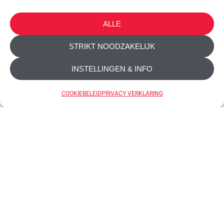
ALLE
STRIKT NOODZAKELIJK
INSTELLINGEN & INFO
Trio-Box
COOKIEBELEID
PRIVACY VERKLARING
Rasp met bakje Rasp met bakje Trio-Box is een
rasp met een handig bakje en deksel. Hij bevat 3
verwisselbare roestvrijstalen messen die veel
gebruikt worden in de keuken: 1 fijn mes, perfect
voor Parmezaanse kaas, citrusrasp,
nootmuskaat, chocolade, gember en knoflook; 1
medium mes voor harde en zachte kazen, fruit
[...]