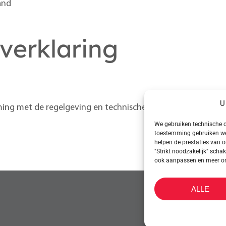
and
 verklaring
U
ing met de regelgeving en technische ontwikkelingen.
We gebruiken technische c
toestemming gebruiken we 
helpen de prestaties van o
"Strikt noodzakelijk" scha
ook aanpassen en meer ontd
ALLE
CONTACT OP