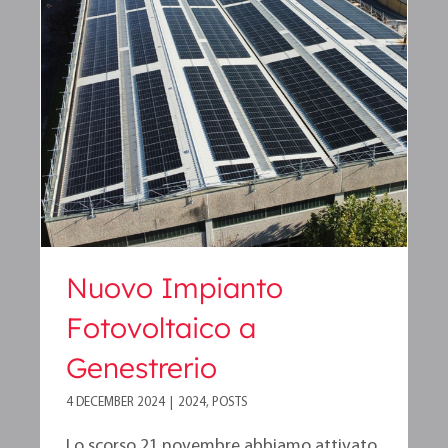
Nuovo Impianto
Fotovoltaico a Genestrerio
Nuovo Impianto
Fotovoltaico a
Genestrerio
4 DECEMBER 2024
|
2024
,
POSTS
Lo scorso 21 novembre abbiamo attivato