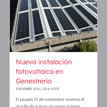
Nueva instalación
fotovoltaica en Genestrerio
Nueva instalación
fotovoltaica en
Genestrerio
4 DICIEMBRE 2024
|
2024
,
POSTS
El pasado 21 de noviembre tuvimos el
orgullo de activar un nuevo sistema