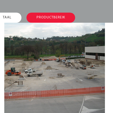
TAAL
PRODUCTBEREIK
Metaltex verhoogt
productie in
Montegiorgio