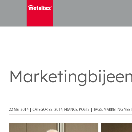
Skip
to
content
Marketingbijee
22 MEI 2014
|
CATEGORIES:
2014
,
FRANCE
,
POSTS
|
TAGS:
MARKETING MEE