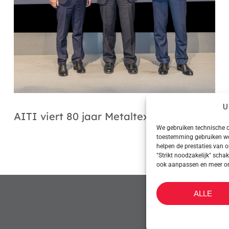
U
AITI viert 80 jaar Metaltex
We gebruiken technische c
toestemming gebruiken we 
helpen de prestaties van o
"Strikt noodzakelijk" scha
ook aanpassen en meer ontd
ALLE
CONTACT OP