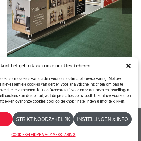
 kunt het gebruik van onze cookies beheren
Ambiente 2025
ookies en cookies van derden voor een optimale browservaring. Met uw
niet-essentiële cookies van derden voor analytische inzichten om ons te
nze site te verbeteren. Klik op "Accepteren" voor onze aanbevolen instellingen.
kelt cookies van derden uit, wat de prestaties beïnvloedt. U kunt uw voorkeuren
ekken over onze cookies door op de knop "Instellingen & Info" te klikken.
STRIKT NOODZAKELIJK
INSTELLINGEN & INFO
NEMEN
COOKIEBELEID
PRIVACY VERKLARING
TOEGANKELIJKHEID
COOKIEBELEID
PRIVACY VERKLARING