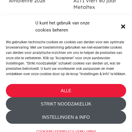
Ambiente 2026
AITI viert 80 jaar
Metaltex
U kunt het gebruik van onze
cookies beheren
We gebruiken technische cookies en cookies van derden voor een optimale
browservaring. Met uw toestemming gebruiken we niet-essentiële cookies
van derden voor analytische inzichten om ons te helpen de prestaties van
onze site te verbeteren. Klik op "Accepteren" voor onze aanbevolen
instellingen. "Strikt noodzakelijk" schakelt cookies van derden uit, wat de
prestaties beïnvloedt. U kunt uw voorkeuren ook aanpassen en meer
ontdekken over onze cookies door op de knop "Instellingen & Info" te klikken.
METALTEX SA © 2023 Powered by Ticyweb
ALLE
CONTACT OPNEMEN
STRIKT NOODZAKELIJK
COOKIEBELEID
INSTELLINGEN & INFO
PRIVACY VERKLARING
TOEGANKELIJKHEID
COOKIEBELEID
PRIVACY VERKLARING