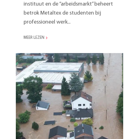
instituut en de “arbeidsmarkt” beheert
betrok Metaltex de studenten bij
professioneel werk...
MEER LEZEN
De recente
overstromingen in Europa
hebben het filiaal van
Metaltex in België
getroffen