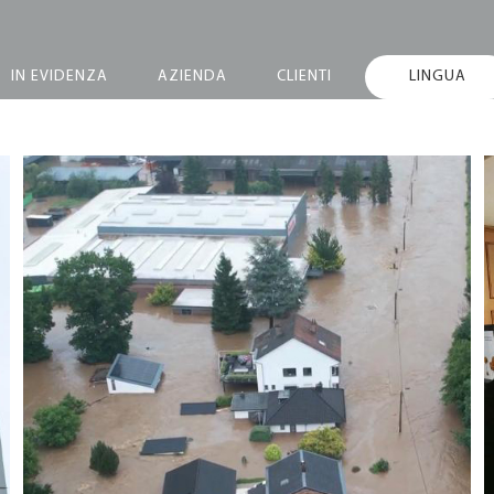
IN EVIDENZA
AZIENDA
CLIENTI
LINGUA
Le recenti alluvioni in
Europa hanno colpito
anche la filiale
Metaltex in Belgio