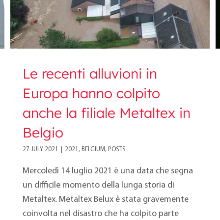
Le recenti alluvioni in
Europa hanno colpito
anche la filiale Metaltex in
Belgio
27 JULY 2021
|
2021
,
BELGIUM
,
POSTS
Mercoledì 14 luglio 2021 è una data che segna
un difficile momento della lunga storia di
Metaltex. Metaltex Belux è stata gravemente
coinvolta nel disastro che ha colpito parte