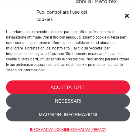
anni di Metaltex
Puoi controllare l’uso dei
cookies
Utilizziamo cookie tecnici e di terze parti per offrire un'esperienza di
navigazione ottimale. Con il tuo consenso, utilizziamo cookie di terze parti
non essenziali per ottenere informazioni analitiche che ci aiutano a
migliorare le prestazioni del nostro sito. Fai clic su "Accetta" per
impostazioni consigliate. L'opzione "Strettamente necessario" disabilita i
cookie di terze parti, influenzando le prestazioni. Puoi anche personalizzare
le tue preferenze e scoprire di più sui nostri cookie premendo il pulsante
"Maggiori informazioni".
METALTEX SA © 2023 Powered by Ticyweb
ACCETTA TUTTI
CONTATTACI
NECESSARI
INFORMATIVA COOKIE
MAGGIORI INFORMAZIONI
INFORMATIVA PRIVACY
ACCESSIBILITÀ
INFORMATIVA COOKIE
INFORMATIVA PRIVACY