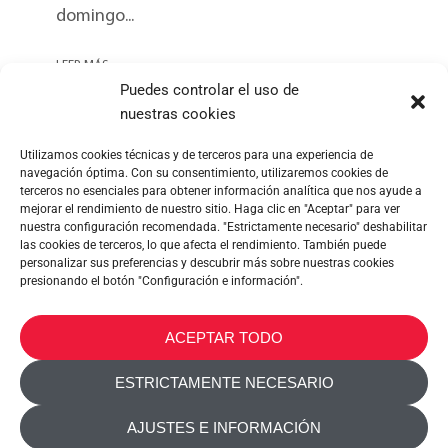
domingo...
LEER MÁS
Puedes controlar el uso de
nuestras cookies
Utilizamos cookies técnicas y de terceros para una experiencia de
navegación óptima. Con su consentimiento, utilizaremos cookies de
terceros no esenciales para obtener información analítica que nos ayude a
mejorar el rendimiento de nuestro sitio. Haga clic en "Aceptar" para ver
nuestra configuración recomendada. "Estrictamente necesario" deshabilitar
las cookies de terceros, lo que afecta el rendimiento. También puede
personalizar sus preferencias y descubrir más sobre nuestras cookies
presionando el botón "Configuración e información".
METALTEX SA © 2023 Powered by Ticyweb
ACEPTAR TODO
CONTACTA CON NOSOTROS
ESTRICTAMENTE NECESARIO
POLÍTICA DE COOKIES
AJUSTES E INFORMACIÓN
POLITICA DE PRIVACIDAD