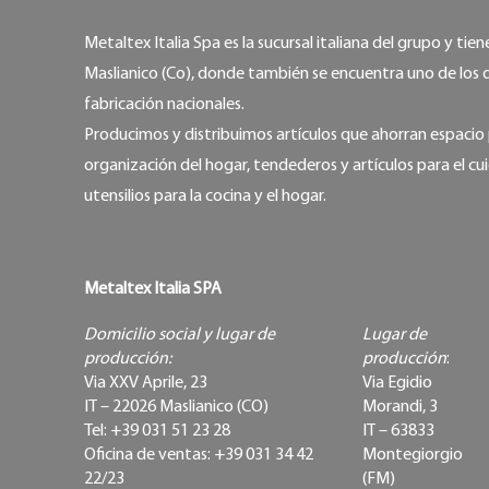
Metaltex Italia Spa es la sucursal italiana del grupo y tien
Maslianico (Co), donde también se encuentra uno de los 
fabricación nacionales.
Producimos y distribuimos artículos que ahorran espacio 
organización del hogar, tendederos y artículos para el cu
utensilios para la cocina y el hogar.
Metaltex Italia SPA
Domicilio social y lugar de
Lugar de
producción:
producción
:
Via XXV Aprile, 23
Via Egidio
IT – 22026 Maslianico (CO)
Morandi, 3
Tel: +39 031 51 23 28
IT – 63833
Oficina de ventas: +39 031 34 42
Montegiorgio
22/23
(FM)