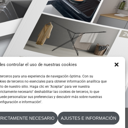
es controlar el uso de nuestras cookies
ENERAL
 terceros para una experiencia de navegación óptima. Con su
kies de terceros no esenciales para obtener información analítica que
o de nuestro sitio. Haga clic en "Aceptar" para ver nuestra
2026
ctamente necesario" deshabilitar las cookies de terceros, lo que
uede personalizar sus preferencias y descubrir más sobre nuestras
nfiguración e información".
TRICTAMENTE NECESARIO
AJUSTES E INFORMACIÓN
CONTACTA CON NOSOTROS
POLÍTICA DE COOKIES