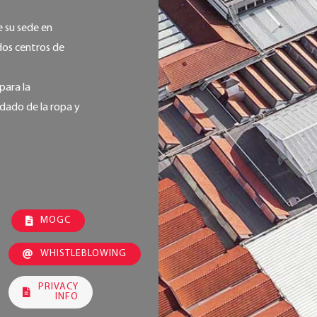
e su sede en
dos centros de
para la
idado de la ropa y
MOGC
WHISTLEBLOWING
PRIVACY
INFO