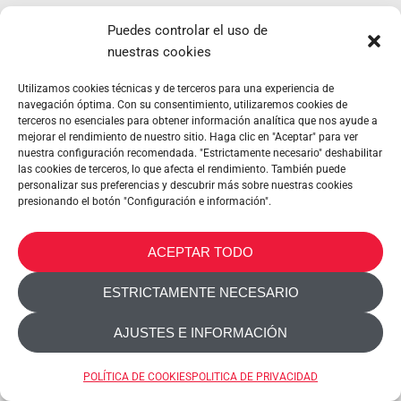
Puedes controlar el uso de
Wine-wall 5
nuestras cookies
Utilizamos cookies técnicas y de terceros para una experiencia de
Botellero para botellas de vino
navegación óptima. Con su consentimiento, utilizaremos cookies de
terceros no esenciales para obtener información analítica que nos ayude a
mejorar el rendimiento de nuestro sitio. Haga clic en "Aceptar" para ver
Características del producto
nuestra configuración recomendada. "Estrictamente necesario" deshabilitar
las cookies de terceros, lo que afecta el rendimiento. También puede
personalizar sus preferencias y descubrir más sobre nuestras cookies
presionando el botón "Configuración e información".
ACEPTAR TODO
ESTRICTAMENTE NECESARIO
AJUSTES E INFORMACIÓN
POLÍTICA DE COOKIES
POLITICA DE PRIVACIDAD