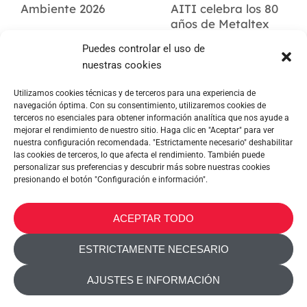
Ambiente 2026
AITI celebra los 80
años de Metaltex
Puedes controlar el uso de
nuestras cookies
Utilizamos cookies técnicas y de terceros para una experiencia de
navegación óptima. Con su consentimiento, utilizaremos cookies de
terceros no esenciales para obtener información analítica que nos ayude a
mejorar el rendimiento de nuestro sitio. Haga clic en "Aceptar" para ver
nuestra configuración recomendada. "Estrictamente necesario" deshabilitar
las cookies de terceros, lo que afecta el rendimiento. También puede
personalizar sus preferencias y descubrir más sobre nuestras cookies
presionando el botón "Configuración e información".
METALTEX SA © 2023 Powered by Ticyweb
ACEPTAR TODO
CONTACTA CON NOSOTROS
ESTRICTAMENTE NECESARIO
POLÍTICA DE COOKIES
AJUSTES E INFORMACIÓN
POLITICA DE PRIVACIDAD
ACCESIBILIDAD