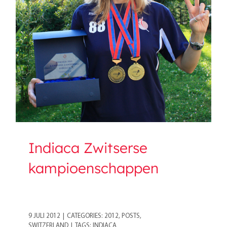
Indiaca Zwitserse
kampioenschappen
Indiaca Zwitserse
kampioenschappen
9 JULI 2012
|
CATEGORIES:
2012
,
POSTS
,
SWITZERLAND
|
TAGS:
INDIACA