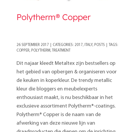
Polytherm® Copper
26 SEPTEMBER 2017
|
CATEGORIES:
2017
,
ITALY
,
POSTS
|
TAGS:
COPPER
,
POLYTHERM
,
TREATMENT
Dit najaar kleedt Metaltex zijn bestsellers op
het gebied van opbergen & organiseren voor
de keuken in koperkleur. De trendy metallic
kleur die bloggers en meubelexperts
enthousiast maakt, is nu beschikbaar in het
exclusieve assortiment Polytherm®-coatings.
Polytherm® Copper is de naam van de
afwerking van deze nieuwe lijn van
draadproducten die dienen om de inrichting