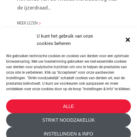
de ijzerdraad...
MEER LEZEN
U kunt het gebruik van onze
cookies beheren
We gebruiken technische cookies en cookies van derden voor een optimale
browservaring. Met uw toestemming gebruiken we niet-essentiële cookies
van derden voor analytische inzichten om ons te helpen de prestaties van
onze site te verbeteren. Klik op "Accepteren" voor onze aanbevolen
instellingen. "Strikt noodzakelijk" schakelt cookies van derden uit, wat de
prestaties beïnvloedt. U kunt uw voorkeuren ook aanpassen en meer
ontdekken over onze cookies door op de knop "Instellingen & Info" te klikken.
METALTEX SA © 2023 Powered by Ticyweb
ALLE
CONTACT OPNEMEN
STRIKT NOODZAKELIJK
COOKIEBELEID
INSTELLINGEN & INFO
PRIVACY VERKLARING