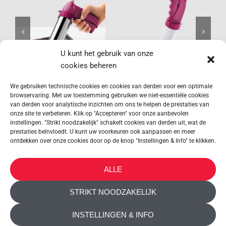
Profi-
Bisquick
Bisquick
U kunt het gebruik van onze
cookies beheren
We gebruiken technische cookies en cookies van derden voor een optimale
browservaring. Met uw toestemming gebruiken we niet-essentiële cookies
van derden voor analytische inzichten om ons te helpen de prestaties van
onze site te verbeteren. Klik op "Accepteren" voor onze aanbevolen
instellingen. "Strikt noodzakelijk" schakelt cookies van derden uit, wat de
prestaties beïnvloedt. U kunt uw voorkeuren ook aanpassen en meer
ontdekken over onze cookies door op de knop "Instellingen & Info" te klikken.
METALTEX SA © 2023 Powered by Ticyweb
ALLE
CONTACT OPNEMEN
STRIKT NOODZAKELIJK
COOKIEBELEID
INSTELLINGEN & INFO
PRIVACY VERKLARING