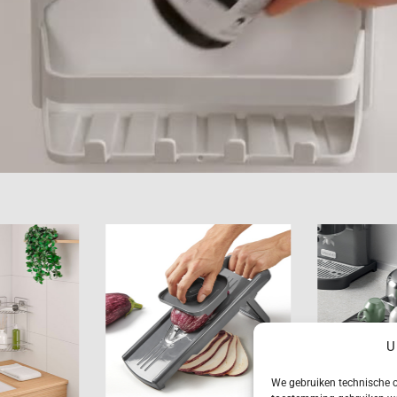
Gra
mFix
Slice-V
U
We gebruiken technische c