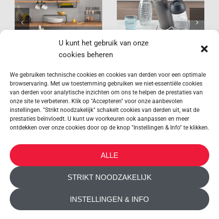
Keuken LAVA
Sodatex
assortiment
U kunt het gebruik van onze
cookies beheren
We gebruiken technische cookies en cookies van derden voor een optimale
browservaring. Met uw toestemming gebruiken we niet-essentiële cookies
van derden voor analytische inzichten om ons te helpen de prestaties van
onze site te verbeteren. Klik op "Accepteren" voor onze aanbevolen
instellingen. "Strikt noodzakelijk" schakelt cookies van derden uit, wat de
prestaties beïnvloedt. U kunt uw voorkeuren ook aanpassen en meer
ontdekken over onze cookies door op de knop "Instellingen & Info" te klikken.
METALTEX SA © 2023 Powered by Ticyweb
ALLE
CONTACT OPNEMEN
STRIKT NOODZAKELIJK
COOKIEBELEID
INSTELLINGEN & INFO
PRIVACY VERKLARING
TOEGANKELIJKHEID