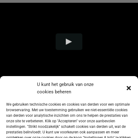
U kunt het gebruik van onze
cookies beheren
We gebruiken technische cookies en cookies van derden voor een optimale
browservaring. Met uw toestemming gebruiken we niet-essentiële cookies
van derden voor analytische inzichten om ons te helpen de prestaties van
onze site te verbeteren. Klik op "Accepteren" voor onze aanbevolen
instellingen. "Strikt noodzakelijk" schakelt cookies van derden uit, wat de
prestaties beïnvloedt. U kunt uw voorkeuren ook aanpassen en meer
ontdekken over onze cookies door op de knop "Instellingen & Info" te klikken.