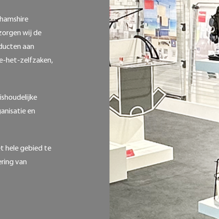
ghamshire
rzorgen wij de
oducten aan
e-het-zelfzaken,
ishoudelijke
anisatie en
t hele gebied te
ering van