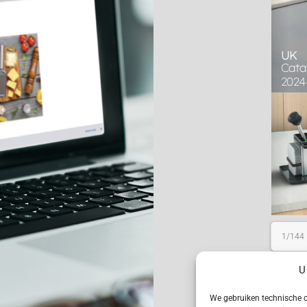
1/144
U
We gebruiken technische c