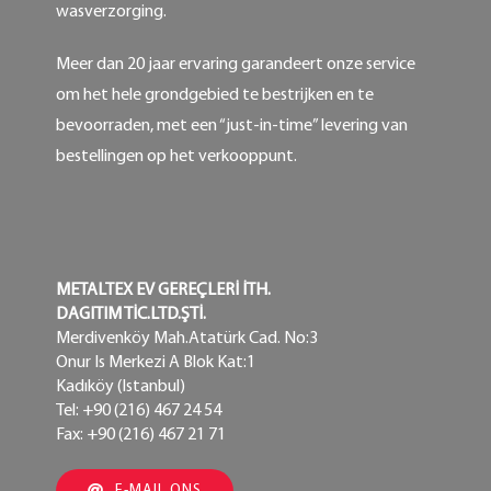
wasverzorging.
Meer dan 20 jaar ervaring garandeert onze service
om het hele grondgebied te bestrijken en te
bevoorraden, met een “just-in-time” levering van
bestellingen op het verkooppunt.
METALTEX EV GEREÇLERİ İTH.
DAGITIM TİC.LTD.ŞTİ.
Merdivenköy Mah.Atatürk Cad. No:3
Onur Is Merkezi A Blok Kat:1
Kadıköy (Istanbul)
Tel: +90 (216) 467 24 54
Fax: +90 (216) 467 21 71
E-MAIL ONS