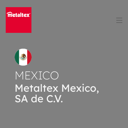
Skip
to
content
MEXICO
Metaltex Mexico,
SA de C.V.