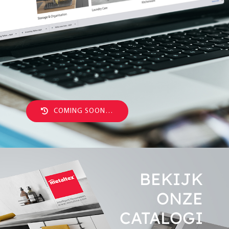
COMING SOON…
BEKIJK
ONZE
CATALO
GI