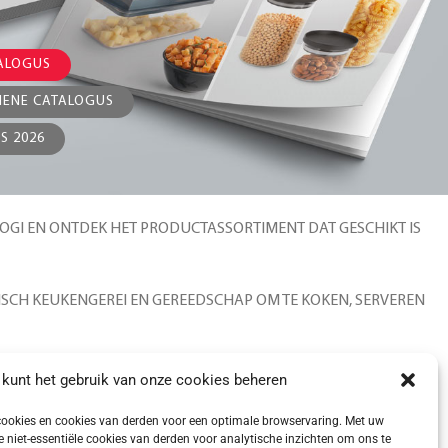
TALOGUS
ENE CATALOGUS
S 2026
OGI EN ONTDEK HET PRODUCTASSORTIMENT DAT GESCHIKT IS
TISCH KEUKENGEREI EN GEREEDSCHAP OM TE KOKEN, SERVEREN
CHOONMAKEN:
MANDEN, PLANKEN EN VELE ANDERE
 kunt het gebruik van onze cookies beheren
ookies en cookies van derden voor een optimale browservaring. Met uw
OGREKKEN, STRIJKPLANKEN EN VELE ANDERE ACCESSOIRES
niet-essentiële cookies van derden voor analytische inzichten om ons te