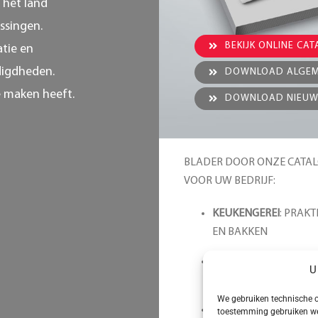
n het land
ssingen.
BEKIJK ONLINE CA
tie en
digdheden.
DOWNLOAD ALGEM
e maken heeft.
DOWNLOAD NIEUW
BLADER DOOR ONZE CATAL
VOOR UW BEDRIJF:
KEUKENGEREI
: PRAK
EN BAKKEN
ORGANISEREN EN S
U
PRODUCTEN VOOR
We gebruiken technische c
SCHOONMAAK
: DRO
toestemming gebruiken we 