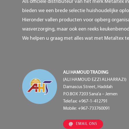
Als officiële distributeur van het merk Metaltex i
bieden we een brede selectie huishoudelijke oplo
Hieronder vallen producten voor opberg organisa
wasverzorging, maar ook een reeks keukenbeno
We helpen u graag met alles wat met Metaltex t
ALI HAMOUD TRADING
(ALI HAMOUD EZZI ALHARRAZI)
Damascus Street, Haddah
P.O.BOX 7203 Sana’a – Jemen
Telefax: +967-1-412791
Mobile: +967-733760091
EMAIL ONS