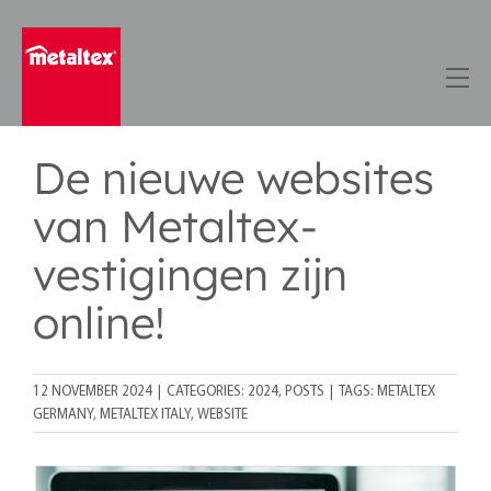
Skip
to
content
De nieuwe websites
van Metaltex-
vestigingen zijn
online!
12 NOVEMBER 2024
|
CATEGORIES:
2024
,
POSTS
|
TAGS:
METALTEX
GERMANY
,
METALTEX ITALY
,
WEBSITE