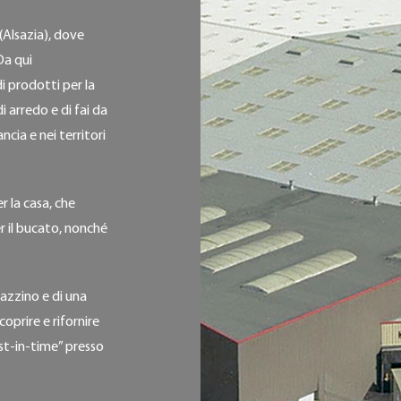
(Alsazia), dove
Da qui
 prodotti per la
i arredo e di fai da
ncia e nei territori
 la casa, che
r il bucato, nonché
azzino e di una
oprire e rifornire
ust-in-time” presso