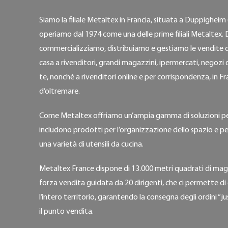
Siamo la filiale Metaltex in Francia, situata a Duppigheim 
operiamo dal 1974 come una delle prime filiali Metaltex. 
commercializziamo, distribuiamo e gestiamo le vendite di
casa a rivenditori, grandi magazzini, ipermercati, negozi d
te, nonché a rivenditori online e per corrispondenza, in Fra
d’oltremare.
Come Metaltex offriamo un’ampia gamma di soluzioni per
includono prodotti per l’organizzazione dello spazio e pe
una varietà di utensili da cucina.
Metaltex France dispone di 13.000 metri quadrati di mag
forza vendita guidata da 20 dirigenti, che ci permette di c
l’intero territorio, garantendo la consegna degli ordini “j
il punto vendita.