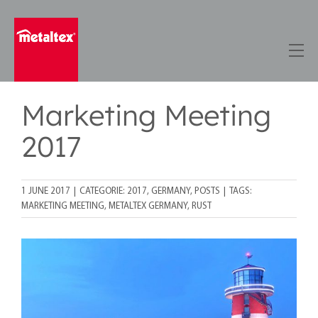
Skip
to
content
Marketing Meeting
2017
1 JUNE 2017
|
CATEGORIE:
2017
,
GERMANY
,
POSTS
|
TAGS:
MARKETING MEETING
,
METALTEX GERMANY
,
RUST