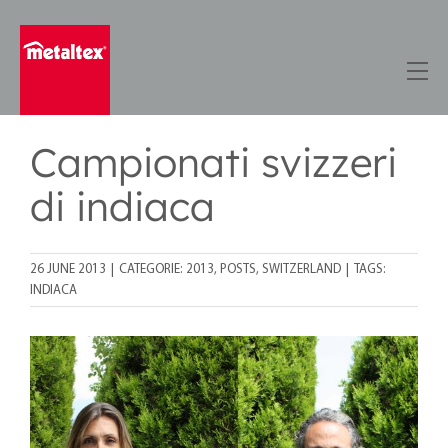
Skip
to
content
Campionati svizzeri
di indiaca
26 JUNE 2013
|
CATEGORIE:
2013
,
POSTS
,
SWITZERLAND
|
TAGS:
INDIACA