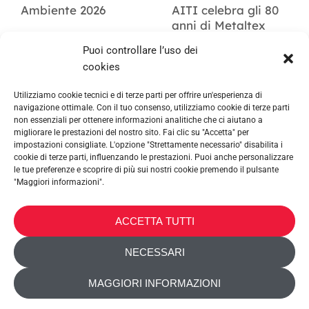
Ambiente 2026
AITI celebra gli 80
anni di Metaltex
Puoi controllare l’uso dei
cookies
Utilizziamo cookie tecnici e di terze parti per offrire un'esperienza di
navigazione ottimale. Con il tuo consenso, utilizziamo cookie di terze parti
non essenziali per ottenere informazioni analitiche che ci aiutano a
migliorare le prestazioni del nostro sito. Fai clic su "Accetta" per
impostazioni consigliate. L'opzione "Strettamente necessario" disabilita i
cookie di terze parti, influenzando le prestazioni. Puoi anche personalizzare
le tue preferenze e scoprire di più sui nostri cookie premendo il pulsante
"Maggiori informazioni".
METALTEX SA © 2023 Powered by Ticyweb
ACCETTA TUTTI
CONTATTACI
NECESSARI
INFORMATIVA COOKIE
MAGGIORI INFORMAZIONI
INFORMATIVA PRIVACY
ACCESSIBILITÀ