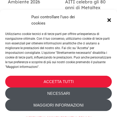
Ambiente 2026
AITI celebra gli 80
anni di Metaltex
Puoi controllare l’uso dei
cookies
Utilizziamo cookie tecnici e di terze parti per offrire un'esperienza di
navigazione ottimale. Con il tuo consenso, utilizziamo cookie di terze parti
non essenziali per ottenere informazioni analitiche che ci aiutano a
migliorare le prestazioni del nostro sito. Fai clic su "Accetta" per
impostazioni consigliate. L'opzione "Strettamente necessario" disabilita i
cookie di terze parti, influenzando le prestazioni. Puoi anche personalizzare
le tue preferenze e scoprire di più sui nostri cookie premendo il pulsante
"Maggiori informazioni".
METALTEX SA © 2023 Powered by Ticyweb
ACCETTA TUTTI
CONTATTACI
NECESSARI
INFORMATIVA COOKIE
MAGGIORI INFORMAZIONI
INFORMATIVA PRIVACY
ACCESSIBILITÀ