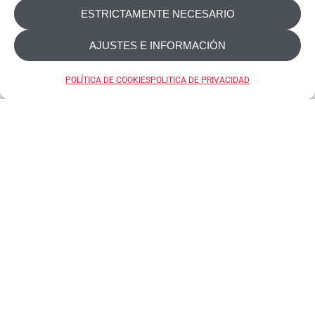
ESTRICTAMENTE NECESARIO
AJUSTES E INFORMACIÓN
Origin LUXY
POLÍTICA DE COOKIES
POLITICA DE PRIVACIDAD
Iluminando la sostenibilidad con estilo
Iluminando la sostenibilidad con estilo Descubra
la extraordinaria colección Origin LUXY: una línea
de accesorios de baño ecológicos
meticulosamente diseñados para una
experiencia de baño elegante y respetuosa con
[...]