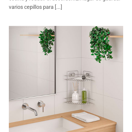
varios cepillos para [...]
VacuumFix