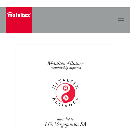
Skip
to
content
Metaltex Alliance,
willkommen Griechenland