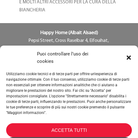
E MOLTI ALTRI ACCESSORI PER LA CURA DELLA
BIANCHERIA
Happy Home (Albait Alsaed)
Pepsi Street, Cross Raselbar 4, Elfouihat,
P.O. Box 2096
Puoi controllare l’uso dei
LY – Benghazi
cookies
Tel: +218 920010275
Utilizziamo cookie tecnici e di terze parti per offrire un'esperienza di
navigazione ottimale. Con il tuo consenso, utilizziamo cookie di terze parti
SCRIVICI
non essenziali per ottenere informazioni analitiche che ci aiutano a
migliorare le prestazioni del nostro sito. Fai clic su "Accetta" per
impostazioni consigliate. L'opzione "Strettamente necessario" disabilita i
cookie di terze parti, influenzando le prestazioni. Puoi anche personalizzare
le tue preferenze e scoprire di più sui nostri cookie premendo il pulsante
"Maggiori informazioni".
METALTEX SA © 2023 Powered by Ticyweb
ACCETTA TUTTI