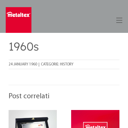
Skip
to
content
1960s
24 JANUARY 1960
|
CATEGORIE:
HISTORY
Post correlati