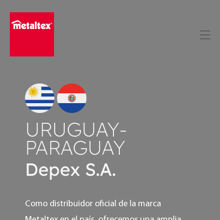
Skip
to
content
URUGUAY-
PARAGUAY
Depex S.A.
Como distribuidor oficial de la marca
Metaltex en el país, ofrecemos una amplia