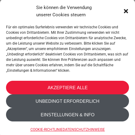
Mikhail Kamozin
Sie können die Verwendung
Business Development Director
unserer Cookies steuern
E-MAIL SCHREIBEN
Für ein optimales Surferlebnis verwenden wir technische Cookies und
Cookies von Drittanbietern. Mit Ihrer Zustimmung verwenden wir nicht
unbedingt erforderliche Cookies von Drittanbietern für analytische Zwecke,
WEBSITE BESUCHEN
um die Leistung unserer Website zu verbessern. Bitte klicken Sie auf
„Akzeptieren“, um unsere empfohlenen Einstellungen anzuzeigen.
„Unbedingt erforderlich“ deaktiviert Cookies von Drittanbietern, was sich auf
die Leistung auswirkt. Sie können Ihre Präferenzen auch anpassen und
mehr über unsere Cookies erfahren, indem Sie auf die Schaltfläche
„Einstellungen & Informationen“ klicken.
METALTEX SA © 2023 Powered by Ticyweb
AKZEPTIERE ALLE
KONTAKT
UNBEDINGT ERFORDERLICH
COOKIE-RICHTLINIE
EINSTELLUNGEN & INFO
DATENSCHUTZHINWEISE
BARRIEREFREIHEIT
COOKIE-RICHTLINIE
DATENSCHUTZHINWEISE