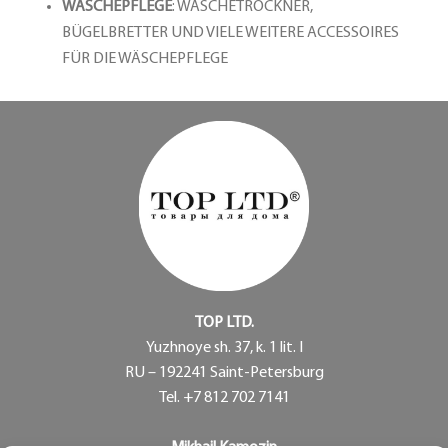
WÄSCHEPFLEGE
: WÄSCHETROCKNER,
BÜGELBRETTER UND VIELE WEITERE ACCESSOIRES
FÜR DIE WÄSCHEPFLEGE
TOP LTD.
Yuzhnoye sh. 37, k. 1 lit. I
RU – 192241 Saint-Petersburg
Tel. +7 812 702 7141