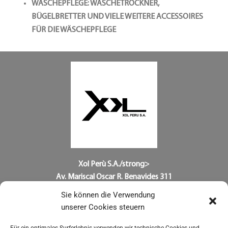
WÄSCHEPFLEGE
: WÄSCHETROCKNER,
BÜGELBRETTER UND VIELE WEITERE ACCESSOIRES
FÜR DIE WÄSCHEPFLEGE
Xol Perù S.A./strong>
Av. Mariscal Oscar R. Benavides 311
Urb. El Pino – San Luis
Sie können die Verwendung
PE – CAP 15022 LIMA
unserer Cookies steuern
Tel. +51 99 404-1367