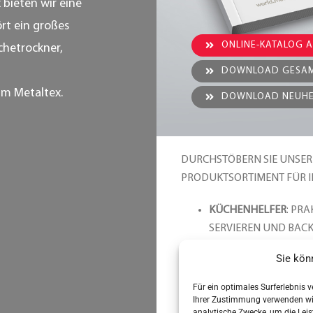
x bieten wir eine
rt ein großes
ONLINE-KATALOG 
chetrockner,
DOWNLOAD GESAM
um Metaltex.
DOWNLOAD NEUHEI
DURCHSTÖBERN SIE UNSERE
PRODUKTSORTIMENT FÜR 
KÜCHENHELFER
: PR
SERVIEREN UND BAC
ORGANISATION & REI
Sie kön
ORDNUNG IN KÜCHEN
Für ein optimales Surferlebnis 
HAUS
Ihrer Zustimmung verwenden wir 
analytische Zwecke, um die Leist