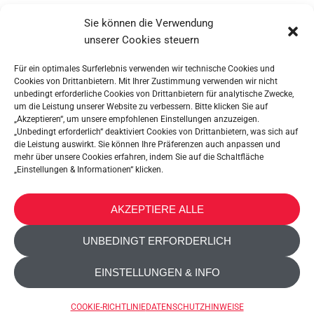
WEITERLESEN
Sie können die Verwendung
unserer Cookies steuern
Für ein optimales Surferlebnis verwenden wir technische Cookies und
Cookies von Drittanbietern. Mit Ihrer Zustimmung verwenden wir nicht
unbedingt erforderliche Cookies von Drittanbietern für analytische Zwecke,
um die Leistung unserer Website zu verbessern. Bitte klicken Sie auf
„Akzeptieren“, um unsere empfohlenen Einstellungen anzuzeigen.
„Unbedingt erforderlich“ deaktiviert Cookies von Drittanbietern, was sich auf
die Leistung auswirkt. Sie können Ihre Präferenzen auch anpassen und
mehr über unsere Cookies erfahren, indem Sie auf die Schaltfläche
„Einstellungen & Informationen“ klicken.
METALTEX SA © 2023 Powered by Ticyweb
AKZEPTIERE ALLE
KONTAKT
UNBEDINGT ERFORDERLICH
COOKIE-RICHTLINIE
EINSTELLUNGEN & INFO
DATENSCHUTZHINWEISE
BARRIEREFREIHEIT
COOKIE-RICHTLINIE
DATENSCHUTZHINWEISE