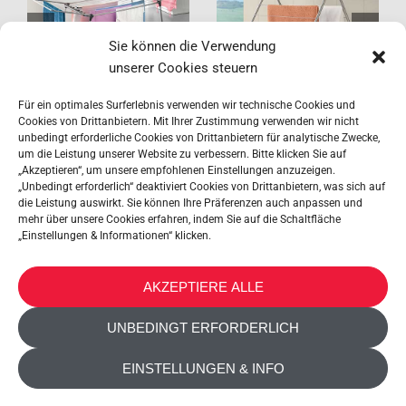
Hydra
Nevis
Sie können die Verwendung
unserer Cookies steuern
Für ein optimales Surferlebnis verwenden wir technische Cookies und
Cookies von Drittanbietern. Mit Ihrer Zustimmung verwenden wir nicht
unbedingt erforderliche Cookies von Drittanbietern für analytische Zwecke,
um die Leistung unserer Website zu verbessern. Bitte klicken Sie auf
„Akzeptieren“, um unsere empfohlenen Einstellungen anzuzeigen.
„Unbedingt erforderlich“ deaktiviert Cookies von Drittanbietern, was sich auf
die Leistung auswirkt. Sie können Ihre Präferenzen auch anpassen und
mehr über unsere Cookies erfahren, indem Sie auf die Schaltfläche
„Einstellungen & Informationen“ klicken.
METALTEX SA © 2023 Powered by Ticyweb
AKZEPTIERE ALLE
KONTAKT
UNBEDINGT ERFORDERLICH
COOKIE-RICHTLINIE
EINSTELLUNGEN & INFO
DATENSCHUTZHINWEISE
BARRIEREFREIHEIT