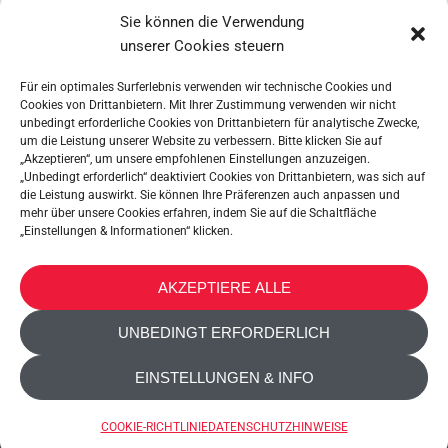
VacuumFix
Slice-V
Sie können die Verwendung
unserer Cookies steuern
Für ein optimales Surferlebnis verwenden wir technische Cookies und
Cookies von Drittanbietern. Mit Ihrer Zustimmung verwenden wir nicht
unbedingt erforderliche Cookies von Drittanbietern für analytische Zwecke,
um die Leistung unserer Website zu verbessern. Bitte klicken Sie auf
„Akzeptieren“, um unsere empfohlenen Einstellungen anzuzeigen.
„Unbedingt erforderlich“ deaktiviert Cookies von Drittanbietern, was sich auf
die Leistung auswirkt. Sie können Ihre Präferenzen auch anpassen und
mehr über unsere Cookies erfahren, indem Sie auf die Schaltfläche
„Einstellungen & Informationen“ klicken.
METALTEX SA © 2023 Powered by Ticyweb
AKZEPTIERE ALLE
KONTAKT
UNBEDINGT ERFORDERLICH
COOKIE-RICHTLINIE
EINSTELLUNGEN & INFO
DATENSCHUTZHINWEISE
BARRIEREFREIHEIT
COOKIE-RICHTLINIE
DATENSCHUTZHINWEISE