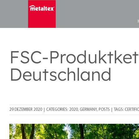
Skip
to
content
FSC-Produktkett
Deutschland
29 DEZEMBER 2020
|
CATEGORIES:
2020
,
GERMANY
,
POSTS
|
TAGS:
CERTIFI