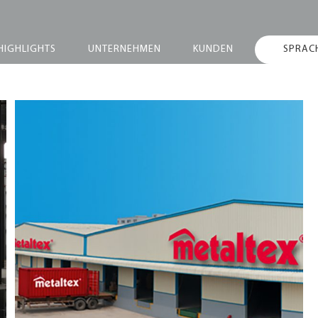
HIGHLIGHTS
UNTERNEHMEN
KUNDEN
SPRAC
Neues
Logistikzentrum in
China/Yangjiang