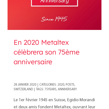
En 2020 Metaltex
célèbrera son 75ème
anniversaire
28 JANVIER 2020
|
CATEGORIES:
2020
,
POSTS
,
SWITZERLAND
|
TAGS:
75YEARS
,
ANNIVERSARY
Le 1er février 1945 en Suisse, Egidio Morandi
et deux amis fondent Metaltex, ouvrant leur